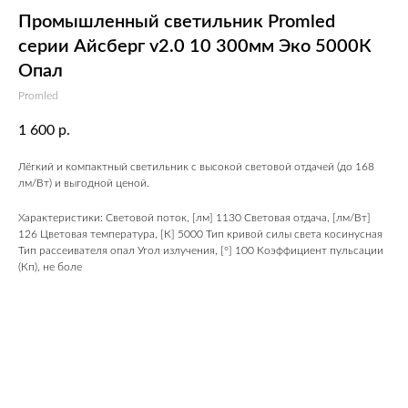
Промышленный светильник Promled
серии Айсберг v2.0 10 300мм Эко 5000К
Опал
Promled
1 600
р.
Лёгкий и компактный светильник с высокой световой отдачей (до 168
лм/Вт) и выгодной ценой.
Характеристики: Световой поток, [лм] 1130 Световая отдача, [лм/Вт]
126 Цветовая температура, [К] 5000 Тип кривой силы света косинусная
Тип рассеивателя опал Угол излучения, [°] 100 Коэффициент пульсации
(Кп), не боле