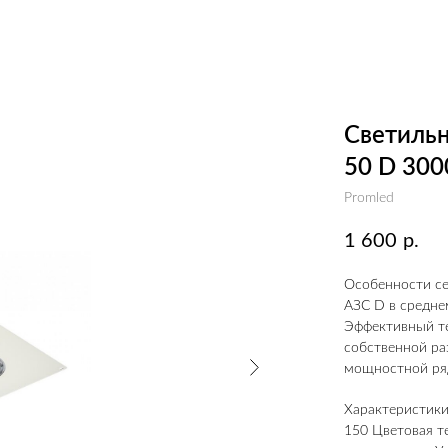
Светильн
50 D 300
Promled
1 600
р.
Особенности се
АЗС D в средне
Эффективный те
собственной ра
мощностной ряд
Характеристики:
150 Цветовая те