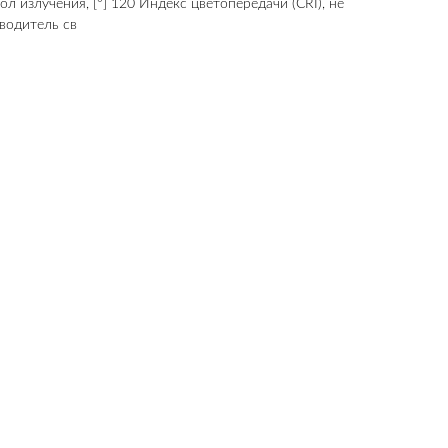
л излучения, [°] 120 Индекс цветопередачи (CRI), не
водитель св