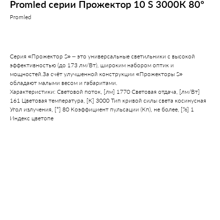
Promled серии Прожектор 10 S 3000К 80°
Promled
р.
1600,00
Серия «Прожектор S» – это универсальные светильники c высокой
эффективностью (до 173 лм/Вт), широким набором оптик и
мощностей.За счёт улучшенной конструкции «Прожекторы S»
обладают малыми весом и габаритами.
Характеристики: Световой поток, [лм] 1770 Световая отдача, [лм/Вт]
161 Цветовая температура, [К] 3000 Тип кривой силы света косинусная
Угол излучения, [°] 80 Коэффициент пульсации (Кп), не более, [%] 1
Индекс цветопе