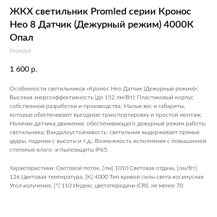
ЖКХ светильник Promled серии Кронос
Нео 8 Датчик (Дежурный режим) 4000К
Опал
Promled
1 600
р.
Особенности светильников «Кронос Нео Датчик (Дежурный режим)»:
Высокая энергоэффективность (до 152 лм/Вт); Пластиковый корпус
собственной разработки и производства; Малые вес и габариты,
которые обеспечивают выгодную транспортировку и простой монтаж;
Наличие датчика движения, обеспечивающего дежурный режим работы
светильника; Вандалоустойчивость: светильник выдерживает прямые
удары, падения с высоты и т.д.; Возможность исполнения с повышенной
степенью влаго- и пылезащиты IP65.
Характеристики: Световой поток, [лм] 1010 Световая отдача, [лм/Вт]
126 Цветовая температура, [К] 4000 Тип кривой силы света косинусная
Угол излучения, [°] 110 Индекс цветопередачи (CRI), не менее 70