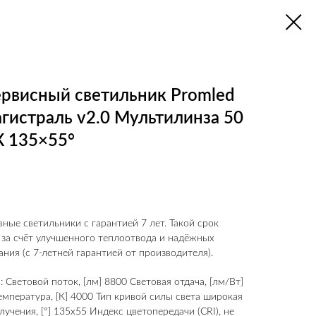
рвисный светильник Promled
гистраль v2.0 Мультилинза 50
К 135×55°
ные светильники с гарантией 7 лет. Такой срок
 за счёт улучшенного теплоотвода и надёжных
ния (с 7-летней гарантией от производителя).
 Световой поток, [лм] 8800 Световая отдача, [лм/Вт]
емпература, [К] 4000 Тип кривой силы света широкая
лучения, [°] 135x55 Индекс цветопередачи (CRI), не