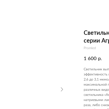
Светильн
серии Аг
Promled
1 600
р.
Светильник вып
эффективность 
2,6 до 3,1 мкм
максимальной п
различных видо
светильника «А
натриевыми лам
раза, либо сни