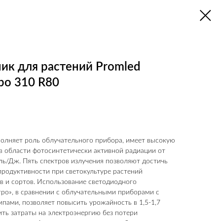
ик для растений Promled
ро 310 R80
олняет роль облучательного прибора, имеет высокую
в области фотосинтетически активной радиации от
оль/Дж. Пять спектров излучения позволяют достичь
родуктивности при светокультуре растений
в и сортов. Использование светодиодного
гро», в сравнении с облучательными приборами с
пами, позволяет повысить урожайность в 1,5-1,7
зить затраты на электроэнергию без потери