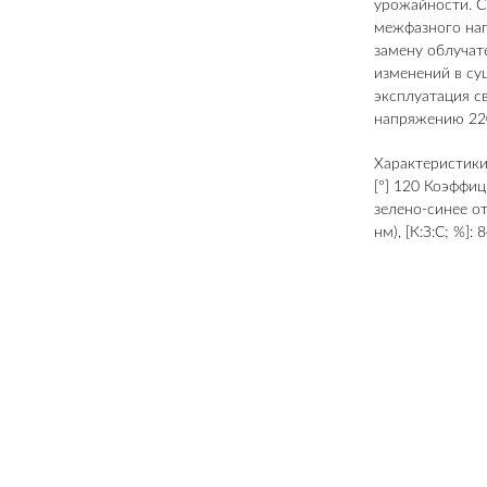
урожайности. С
межфазного нап
замену облучат
изменений в су
эксплуатация с
напряжению 220
Характеристики
[°] 120 Коэффиц
зелено-синее о
нм), [К:З:С; %]: 