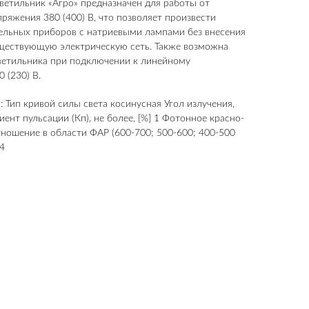
ветильник «Агро» предназначен для работы от
ряжения 380 (400) В, что позволяет произвести
ельных приборов с натриевыми лампами без внесения
ществующую электрическую сеть. Также возможна
ветильника при подключении к линейному
 (230) В.
: Тип кривой силы света косинусная Угол излучения,
иент пульсации (Кп), не более, [%] 1 Фотонное красно-
тношение в области ФАР (600-700; 500-600; 400-500
84