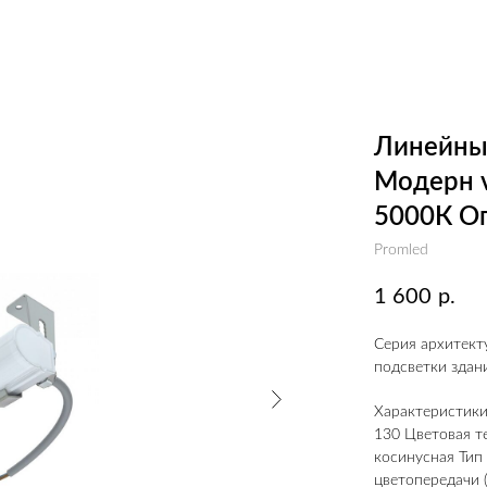
Линейный
Модерн v
5000К О
Promled
1 600
р.
Серия архитект
подсветки здан
Характеристики:
130 Цветовая те
косинусная Тип 
цветопередачи (