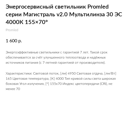
Энергосервисный светильник Promled
серии Магистраль v2.0 Мультилинза 30 ЭС
4000К 155×70°
Promled
1 600
р.
Энергоэффективные светильники с гарантией 7 лет. Такой срок
обеспечивается за счёт улучшенного теплоотвода и надёжных
источников питания (с 7-летней гарантией от производителя).
Характеристики: Световой поток, [лм] 4950 Световая отдача, [лм/Вт]
165 Цветовая температура, [К] 4000 Тип кривой силы света широкая
боковая Угол излучения, [°] 155x70 Индекс цветопередачи (CRI), не
менее 70