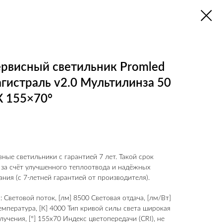
рвисный светильник Promled
гистраль v2.0 Мультилинза 50
К 155×70°
ные светильники с гарантией 7 лет. Такой срок
 за счёт улучшенного теплоотвода и надёжных
ния (с 7-летней гарантией от производителя).
 Световой поток, [лм] 8500 Световая отдача, [лм/Вт]
емпература, [К] 4000 Тип кривой силы света широкая
лучения, [°] 155x70 Индекс цветопередачи (CRI), не